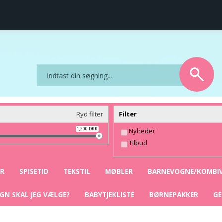
ret
Sikker nethandel
Ryd filter
Filter
1,200
DKK
Nyheder
Tilbud
YR
SPISETID
TEKSTIL
MØBLER
BARNEVOGNE/KOMBI
GN SKAL JEG VÆLGE?
BABYTJEKLISTE
BØRNEPAKKER
G