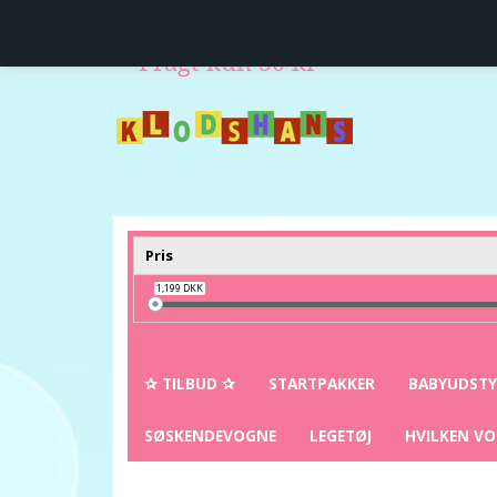
Levering direkte hjem til dig
14 dages fuld retur
Fragt kun 50 kr
Pris
1,199
DKK
✰ TILBUD ✰
STARTPAKKER
BABYUDST
SØSKENDEVOGNE
LEGETØJ
HVILKEN VO