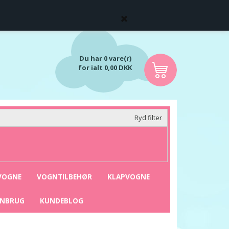
Du har 0 vare(r)
for ialt 0,00 DKK
Ryd filter
VOGNE
VOGNTILBEHØR
KLAPVOGNE
ENBRUG
KUNDEBLOG