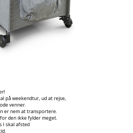
er!
kal på weekendtur, ud at rejse,
 gode venner.
en er nem at transportere.
r den ikke fylder meget.
 I skal afsted
id.