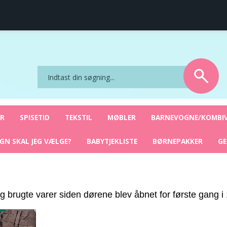
ret
Sikker nethandel
YR
SPISETID
TEKSTIL
MØBLER
BARNEVOGNE/KOMBI
GN SKAL JEG VÆLGE?
BABYTJEKLISTE
BØRNEPAKKER
G
g brugte varer siden dørene blev åbnet for første gang i