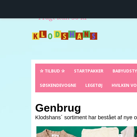
Levering direkte hjem til dig
14 dages fuld retur
Fragt kun 50 kr
✰ TILBUD ✰
STARTPAKKER
BABYUDST
SØSKENDEVOGNE
LEGETØJ
HVILKEN VO
Genbrug
Klodshans´ sortiment har bestået af nye o