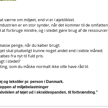
værne om miljøet, end vi er i øjeblikket.
industrien er en stor synder, når det kommer til de omfatte
t forbruge mindre, og i stedet gøre brug af de ressourcer, 
 masse penge, når du køber brugt.
øjet skal pludseligt kunne noget andet end i sidste måned.
øbes fra nyt til fuld pris.
gt i stedet?
ting, som du måske normalt ikke ville have råd til.
tøj og tekstiler pr. person i Danmark.
 toppen af miljøbelastninger
vdelen af tøjet ud i skraldespanden, til forbrænding."