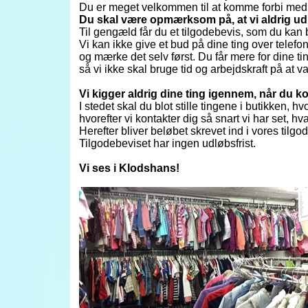
Du er meget velkommen til at komme forbi med 
Du skal være opmærksom på, at vi aldrig udb
Til gengæld får du et tilgodebevis, som du kan b
Vi kan ikke give et bud på dine ting over telefo
og mærke det selv først. Du får mere for dine t
så vi ikke skal bruge tid og arbejdskraft på at v
​Vi kigger aldrig dine ting igennem, når du
I stedet skal du blot stille tingene i butikken,
hvorefter vi kontakter dig så snart vi har set, hv
Herefter bliver beløbet skrevet ind i vores ti
Tilgodebeviset har ingen udløbsfrist.
​Vi ses i Klodshans!