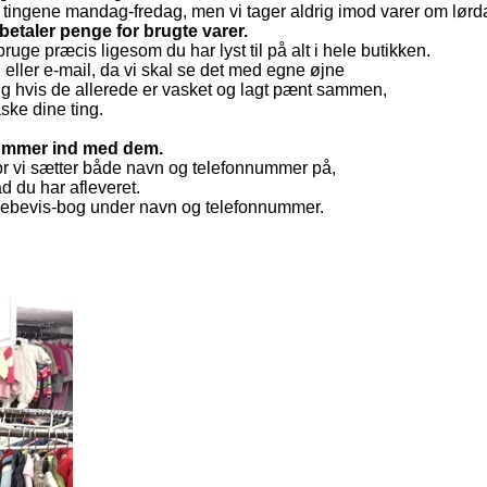
tingene mandag-fredag, men vi tager aldrig imod varer om lørd
etaler penge for brugte varer.
ruge præcis ligesom du har lyst til på alt i hele butikken.
n eller e-mail, da vi skal se det med egne øjne
ing hvis de allerede er vasket og lagt pænt sammen,
aske dine ting.
 kommer ind med dem.
 hvor vi sætter både navn og telefonnummer på,
ad du har afleveret.
lgodebevis-bog under navn og telefonnummer.