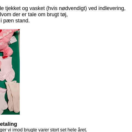
åde tjekket og vasket (hvis nødvendigt) ved indlevering,
vom der er tale om brugt tøj,
g i pæn stand.
betaling
er vi imod brugte varer stort set hele året.