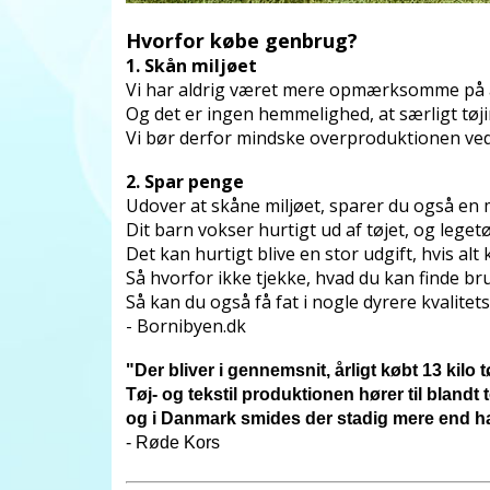
Hvorfor købe genbrug?
1. Skån miljøet
Vi har aldrig været mere opmærksomme på at 
Og det er ingen hemmelighed, at særligt tøj
Vi bør derfor mindske overproduktionen ved a
2. Spar penge
Udover at skåne miljøet, sparer du også en
Dit barn vokser hurtigt ud af tøjet, og leget
Det kan hurtigt blive en stor udgift, hvis alt k
Så hvorfor ikke tjekke, hvad du kan finde bru
Så kan du også få fat i nogle dyrere kvalitets
- Bornibyen.dk
"Der bliver i gennemsnit, årligt købt 13 kilo 
Tøj- og tekstil produktionen hører til blandt
og i Danmark smides der stadig mere end hal
- Røde Kors