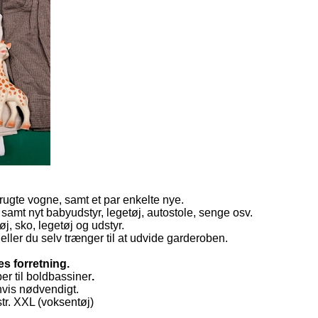
brugte vogne, samt et par enkelte nye.
 samt nyt babyudstyr, legetøj, autostole, senge osv.
øj, sko, legetøj og udstyr.
n eller du selv trænger til at udvide garderoben.
res forretning.
er til boldbassiner
.
hvis nødvendigt.
str. XXL (voksentøj)