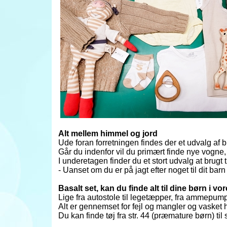
Alt mellem himmel og jord
Ude foran forretningen findes der et udvalg af 
Går du indenfor vil du primært finde nye vogne,
I underetagen finder du et stort udvalg at brugt t
- Uanset om du er på jagt efter noget til dit bar
Basalt set, kan du finde alt til dine børn i vo
Lige fra autostole til legetæpper, fra ammepump
Alt er gennemset for fejl og mangler og vasket 
Du kan finde tøj fra str. 44 (præmature børn) til 