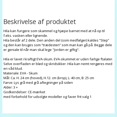
Beskrivelse af produktet
Hila kan fungere som skammel og hjæpe barnet med at nå op til
f.eks. vasken eller lignende.
Hila består af 2 dele. Den anden del (som medfølger) kaldes ”Step”
og den kan bruges som ”trædesten” som man kan gå på. Begge dele
er geniale til når man skal lege "Jorden er giftig".
Hila er lavet i kraftigt EVA-skum. EVA-skummet er uden farlige ftalater.
Selve overfladen er blød og skridsikker. Hila kan nemt rengøres med
en våd klud.
Materiale: EVA - Skum
Mål: Ca. H. 24 cm (hoved), H.12. cm (krop), L: 40 cm, B: 25 cm
Farve: Lys grå med grå aftegninger på siden
Alder: 3 +
Godkendelser: CE-mærket
med forbehold for udsolgte modeller og faver frit valg 1