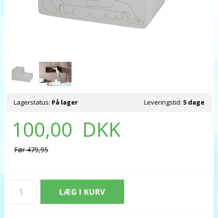
Lagerstatus:
På lager
Leveringstid:
5 dage
100,00
DKK
Før 479,95