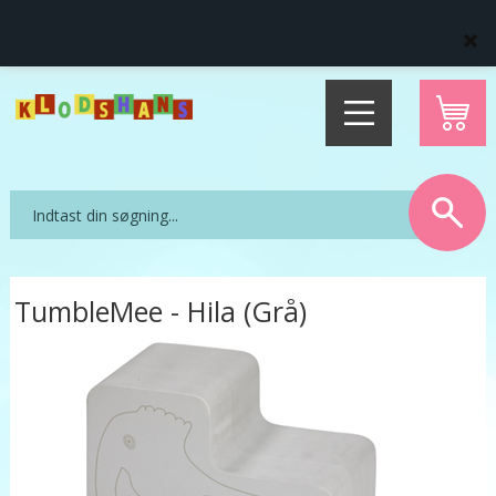
Levering direkte hjem til dig
14 dages fuld returret
TumbleMee - Hila (Grå)