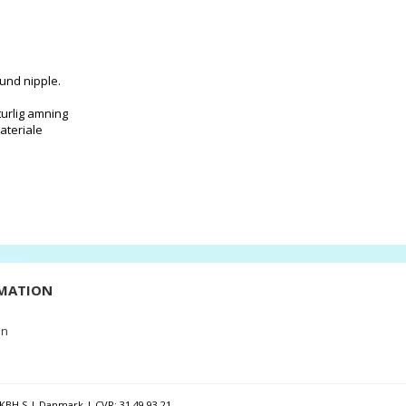
rund nipple.
turlig amning
ateriale
MATION
en
KBH S | Danmark | CVR: 31 49 93 21