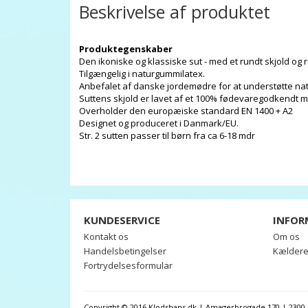
Beskrivelse af produktet
Produktegenskaber
Den ikoniske og klassiske sut - med et rundt skjold og 
Tilgængelig i naturgummilatex.
Anbefalet af danske jordemødre for at understøtte na
Suttens skjold er lavet af et 100% fødevaregodkendt m
Overholder den europæiske standard EN 1400 + A2
Designet og produceret i Danmark/EU.
Str. 2 sutten passer til børn fra ca 6-18 mdr
KUNDESERVICE
INFOR
Kontakt os
Om os
Handelsbetingelser
Kælder
Fortrydelsesformular
Copyright © 2016 Klodshans.dk | Amagerbrogade 170 | 2300 