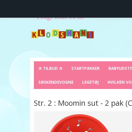
Levering direkte hjem til dig
14 dages fuld retur
Fragt kun 50 kr
✰ TILBUD ✰
STARTPAKKER
BABYUDST
SØSKENDEVOGNE
LEGETØJ
HVILKEN VO
Str. 2 : Moomin sut - 2 pak (