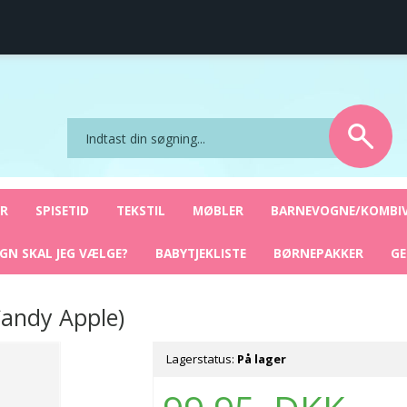
ret
Sikker nethandel
YR
SPISETID
TEKSTIL
MØBLER
BARNEVOGNE/KOMBI
GN SKAL JEG VÆLGE?
BABYTJEKLISTE
BØRNEPAKKER
G
Candy Apple)
Lagerstatus:
På lager