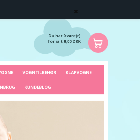
Du har 0 vare(r)
for ialt 0,00 DKK
VOGNE
VOGNTILBEHØR
KLAPVOGNE
ENBRUG
KUNDEBLOG