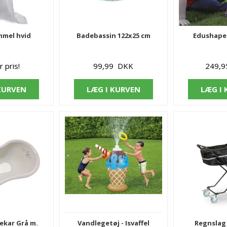
mel hvid
Badebassin 122x25 cm
Edushape 
r pris!
99,99 DKK
249,
KURVEN
LÆG I KURVEN
LÆG I
ekar Grå m.
Vandlegetøj - Isvaffel
Regnslag 