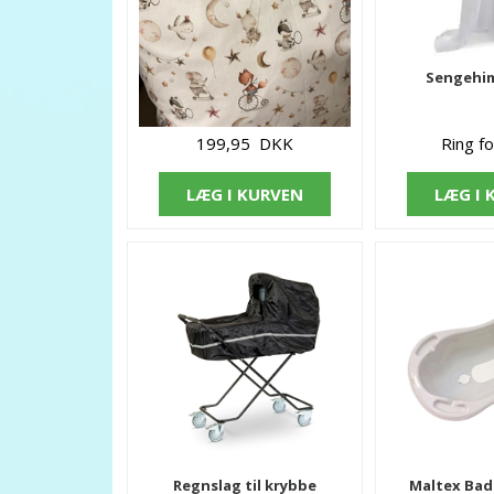
Baby Sengetøj - Nørgaard
Sengehim
Madsen
199,95 DKK
Ring fo
LÆG I KURVEN
LÆG I 
Regnslag til krybbe
Maltex Bad