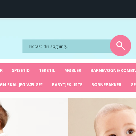
ret
Sikker nethandel
YR
SPISETID
TEKSTIL
MØBLER
BARNEVOGNE/KOMBI
GN SKAL JEG VÆLGE?
BABYTJEKLISTE
BØRNEPAKKER
G