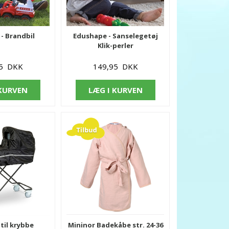
- Brandbil
Edushape - Sanselegetøj
Klik-perler
95 DKK
149,95 DKK
 KURVEN
LÆG I KURVEN
til krybbe
Mininor Badekåbe str. 24-36