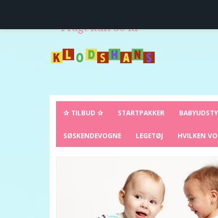
Levering direkte hjem til dig
14 dages fuld retur
Fragt kun 50 kr
✰ TILBUD ✰
STARTPAKKER
BABYUDST
SØSKENDEVOGNE
LEGETØJ
HVILKEN VO