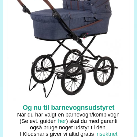
Og nu til barnevognsudstyret
Når du har valgt en barnevogn/kombivogn
(Se evt. guiden
her
) skal du med garanti
også bruge noget udstyr til den.
I Klodshans giver vi altid
gratis
insektnet