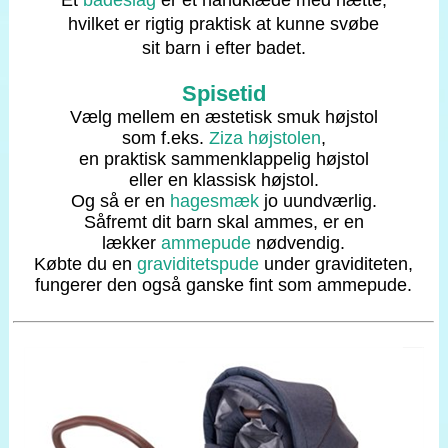
Et
badeslag
er et håndklæde med hætte,
hvilket er rigtig praktisk at kunne svøbe
sit barn i efter badet.
Spisetid
Vælg mellem en æstetisk smuk højstol
som f.eks.
Ziza højstolen
,
en praktisk sammenklappelig højstol
eller en klassisk højstol.
Og så er en
hagesmæ
k
jo uundværlig.
Såfremt dit barn skal ammes, er en
lækker
ammepude
nødvendig.
Købte du en
graviditetspude
under graviditeten,
fungerer den også ganske fint som ammepude.