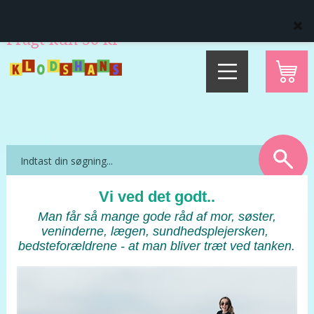
Levering direkte hjem til dig
14 dages fuld returret
Fragt kun 50 kr
Vi ved det godt..
Man får så mange gode råd af mor, søster,
veninderne, lægen, sundhedsplejersken,
bedsteforældrene - at man bliver træt ved tanken.