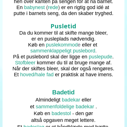
hen over kanten på sengen for at nå barnet.
En
babynest
(
rede
)
er en rigtig god idé at
putte i barnets seng, da den skaber tryghed.
Pusletid
Da du kommer til at skifte mange bleer,
er en pusleplads nødvendig.
Køb en
puslekommod
e
eller et
sammenklappeligt puslebord
.
På et puslebord skal der ligge en
puslepude
.
Stofbleer
kommer du til at bruge mange af.
Når der skiftes bleer, skal der også rengøres.
Et
hoved/hale fad
er praktisk at have imens.
Badetid
Almindeligt
badekar
eller
et
sammenfoldelige badekar
.
Køb en
badestol
- den gør
altså opgaven meget lettere.