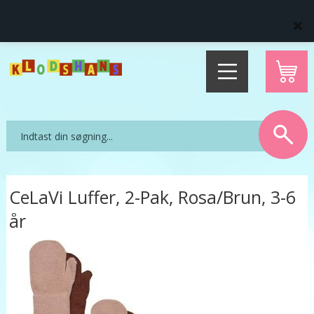
Levering direkte hjem til dig
14 dages fuld returret
CeLaVi Luffer, 2-Pak, Rosa/Brun, 3-6
år