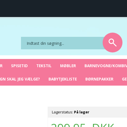
ret
Sikker nethandel
YR
SPISETID
TEKSTIL
MØBLER
BARNEVOGNE/KOMBI
GN SKAL JEG VÆLGE?
BABYTJEKLISTE
BØRNEPAKKER
G
Lagerstatus:
På lager