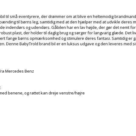
bil til små eventyrere, der drømmer om at blive en heltemodig brandmand! 
pænding til børns leg, samtidig med at den hjælper med at udvikle deres m
, både indendørs og udendørs. Gåbilen har en lav højde, der gør det nemt f
 robust plast, der holder til daglig brug og sørger for langvarig glæde. Det 
 sikkert fange børns opmærksomhed og stimulere deres fantasi. Samtidig er 
en. Denne BabyTrold brand bil er en luksus udgave og den leveres med si
s fra Mercedes Benz
t
med benene, og rattet kan dreje venstre/højre
g