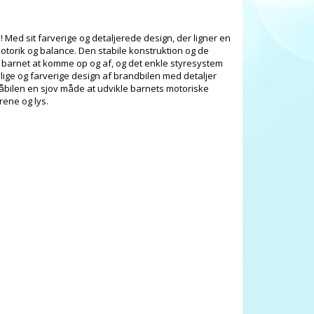
Med sit farverige og detaljerede design, der ligner en
otorik og balance. Den stabile konstruktion og de
or barnet at komme op og af, og det enkle styresystem
livlige og farverige design af brandbilen med detaljer
gåbilen en sjov måde at udvikle barnets motoriske
rene og lys.