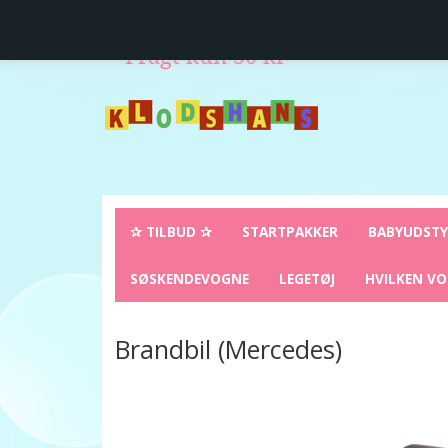
Levering direkte hjem til dig
14 dages fuld retur
Fragt kun 50 kr
✰ TILBUD ✰
STARTPAKKER
BABYUDST
SØSKENDEVOGNE
LEGETØJ
HVILKEN VO
Brandbil (Mercedes)