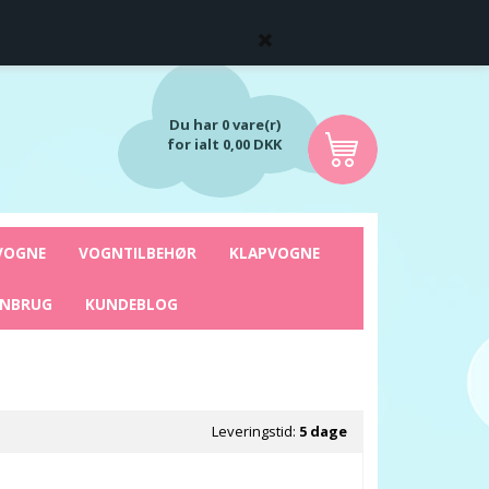
Du har 0 vare(r)
for ialt 0,00 DKK
VOGNE
VOGNTILBEHØR
KLAPVOGNE
ENBRUG
KUNDEBLOG
Leveringstid:
5 dage