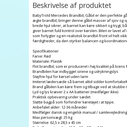
Beskrivelse af produktet
BabyTrold Mercedes Brandbil, Gåbil er den perfekte gå
ægte brandbil, bringer denne gåbil masser af sjov og s
brede hjul sikrer, at barnet kan køre sikkert og trygt
giver barnet fuld kontrol over kørslen. Bilen er lavet af
som forlygter og en realistisk brandbil-front vil helt
færdigheder, da den styrker balancen og koordination
Specifikationer
Farve: Rød
Materiale: Plastik
Flot brandbil, som er produceret i høj kvalitet på licen
Brandbilen har indbygget sirene og udrykningslys
Støjfrie hjul for kørsel uden larm
Imiteret lædersæde så barnet altid sidder komfortabel
Brand gåbilen kan køre frem og tilbage ved at skubbe 
Lyd og lys kræver 2 x AA batterier (medfølger ikke)
Praktisk opbevaring under sædet
Støtte bagpå som forhindrer køretøjet i at tippe.
Anbefalet alder: 12-36 måneder
Medfølger dansk og engelsk manual / samlevejlednin
Max personvægt: 25 kg
Størrelse: 62,5 x 28,5 x 45 cm